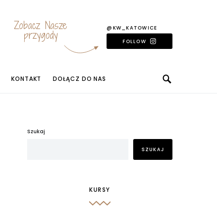
Zobacz Nasze
@KW_KATOWICE
przygody
FOLLOW
KONTAKT
DOŁĄCZ DO NAS
Szukaj
SZUKAJ
KURSY