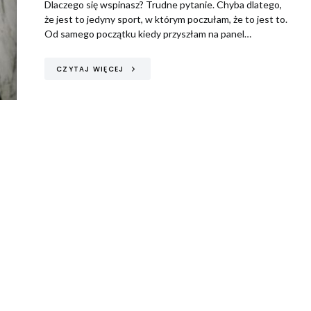
internetowej,
Dlaczego się wspinasz? Trudne pytanie. Chyba dlatego,
na podstawie
że jest to jedyny sport, w którym poczułam, że to jest to.
tego, jak
Od samego początku kiedy przyszłam na panel…
strona jest
używana.
CZYTAJ WIĘCEJ
Doświadczenie
Aby nasza
strona
internetowa
działała jak
najlepiej podczas
twojego
przejścia na nią.
Jeśli odrzucisz te
pliki cookie,
niektóre funkcje
znikną ze strony
internetowej.
Marketing