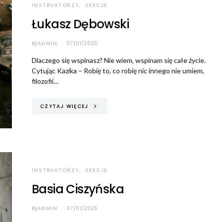
INSTRUKTORZY
SEKCJE
Łukasz Dębowski
By
ADMIN
07/01/2025
Konieczne
Dlaczego się wspinasz? Nie wiem, wspinam się całe życie.
Te pliki cookie
Cytując Kazika – Robię to, co robię nic innego nie umiem,
nie są
filozofii…
opcjonalne. Są
one potrzebne
do
CZYTAJ WIĘCEJ
funkcjonowania
strony
internetowej.
Statystyka
INSTRUKTORZY
SEKCJE
Abyśmy mogli
Basia Ciszyńska
poprawić
funkcjonalność
i strukturę
By
ADMIN
07/01/2025
strony