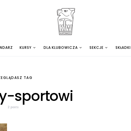
ENDARZ
KURSY
DLA KLUBOWICZA
SEKCJE
SKŁADKI
ZEGLĄDASZ TAG
zy-sportowi
2 posts