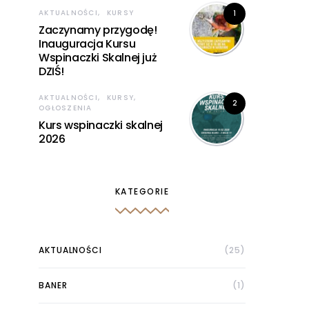
AKTUALNOŚCI
KURSY
1
Zaczynamy przygodę!
Inauguracja Kursu
Wspinaczki Skalnej już
DZIŚ!
AKTUALNOŚCI
KURSY
2
OGŁOSZENIA
Kurs wspinaczki skalnej
2026
KATEGORIE
AKTUALNOŚCI
(25)
BANER
(1)