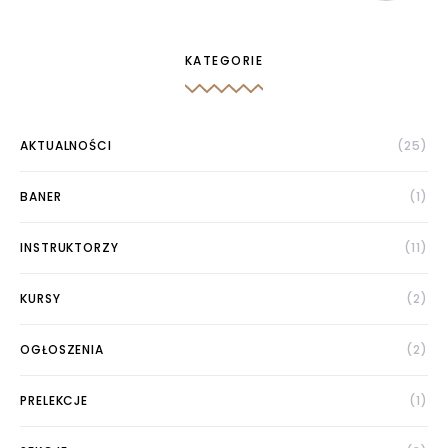
Udostępniając swoje
zainteresowania i
zachowania
KATEGORIE
podczas
odwiedzania naszej
strony, zwiększasz
szansę na
AKTUALNOŚCI
(25)
zobaczenie
spersonalizowanych
treści i ofert.
BANER
(1)
INSTRUKTORZY
(11)
KURSY
(2)
OGŁOSZENIA
(2)
PRELEKCJE
(1)