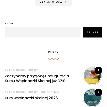
internetowej,
CZYTAJ WIĘCEJ
na podstawie
tego, jak
strona jest
używana.
Szukaj
SZUKAJ
Doświadczenie
Aby nasza
strona
internetowa
KURSY
działała jak
najlepiej podczas
twojego
przejścia na nią.
AKTUALNOŚCI
KURSY
1
Jeśli odrzucisz te
Zaczynamy przygodę! Inauguracja
pliki cookie,
Kursu Wspinaczki Skalnej już DZIŚ!
niektóre funkcje
znikną ze strony
internetowej.
AKTUALNOŚCI
KURSY
OGŁOSZENIA
2
Kurs wspinaczki skalnej 2026
Marketing