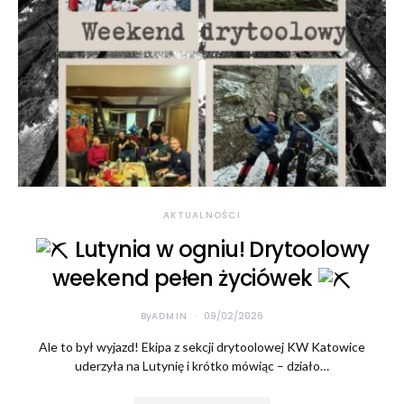
Konieczne
Te pliki cookie
nie są
opcjonalne. Są
one potrzebne
do
funkcjonowania
AKTUALNOŚCI
strony
Lutynia w ogniu! Drytoolowy
internetowej.
weekend pełen życiówek
Statystyka
By
ADMIN
09/02/2026
Abyśmy mogli
poprawić
Ale to był wyjazd! Ekipa z sekcji drytoolowej KW Katowice
funkcjonalność
uderzyła na Lutynię i krótko mówiąc – działo…
i strukturę
strony