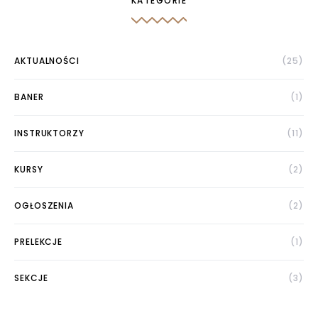
KATEGORIE
Udostępniając swoje
zainteresowania i
zachowania
podczas
AKTUALNOŚCI
(25)
odwiedzania naszej
strony, zwiększasz
szansę na
BANER
(1)
zobaczenie
spersonalizowanych
INSTRUKTORZY
(11)
treści i ofert.
KURSY
(2)
OGŁOSZENIA
(2)
PRELEKCJE
(1)
SEKCJE
(3)