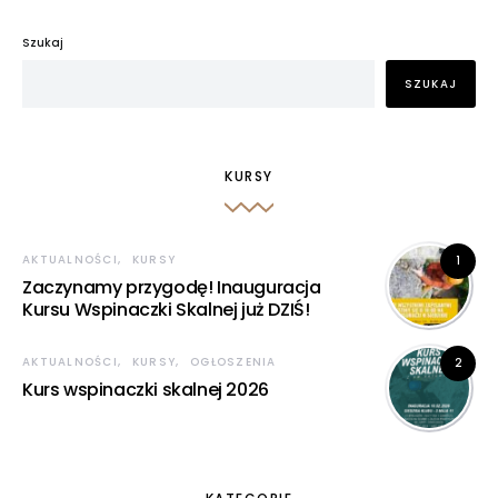
internetowej,
na podstawie
Szukaj
tego, jak
strona jest
SZUKAJ
używana.
Doświadczenie
KURSY
Aby nasza
strona
internetowa
działała jak
AKTUALNOŚCI
KURSY
1
najlepiej podczas
Zaczynamy przygodę! Inauguracja
twojego
Kursu Wspinaczki Skalnej już DZIŚ!
przejścia na nią.
Jeśli odrzucisz te
pliki cookie,
AKTUALNOŚCI
KURSY
OGŁOSZENIA
2
niektóre funkcje
Kurs wspinaczki skalnej 2026
znikną ze strony
internetowej.
Marketing