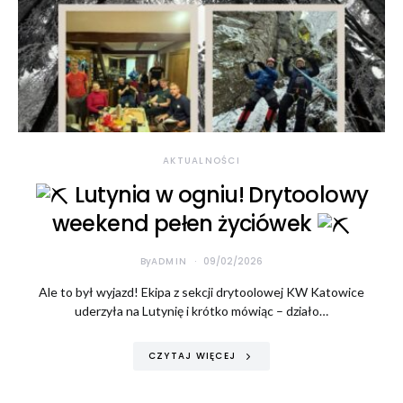
Konieczne
Te pliki cookie
nie są
opcjonalne. Są
AKTUALNOŚCI
one potrzebne
Lutynia w ogniu! Drytoolowy
do
funkcjonowania
weekend pełen życiówek
strony
internetowej.
By
ADMIN
09/02/2026
Ale to był wyjazd! Ekipa z sekcji drytoolowej KW Katowice
Statystyka
uderzyła na Lutynię i krótko mówiąc – działo…
Abyśmy mogli
poprawić
funkcjonalność
CZYTAJ WIĘCEJ
i strukturę
strony