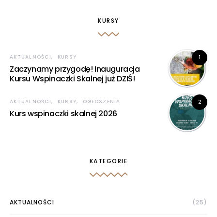
Udostępniając swoje
zainteresowania i
KURSY
zachowania
podczas
odwiedzania naszej
strony, zwiększasz
AKTUALNOŚCI
KURSY
1
szansę na
Zaczynamy przygodę! Inauguracja
zobaczenie
Kursu Wspinaczki Skalnej już DZIŚ!
spersonalizowanych
treści i ofert.
AKTUALNOŚCI
KURSY
OGŁOSZENIA
2
Kurs wspinaczki skalnej 2026
KATEGORIE
AKTUALNOŚCI
(25)