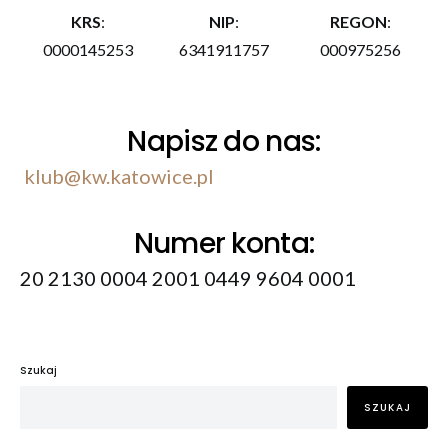
internetowej,
KRS
:
NIP
:
REGON
:
na podstawie
tego, jak
0000145253
6341911757
000975256
strona jest
używana.
Napisz do nas:
Doświadczenie
Aby nasza
klub@kw.katowice.pl
strona
internetowa
działała jak
Numer konta:
najlepiej podczas
twojego
20 2130 0004 2001 0449 9604 0001
przejścia na nią.
Jeśli odrzucisz te
pliki cookie,
niektóre funkcje
znikną ze strony
Szukaj
internetowej.
SZUKAJ
Marketing