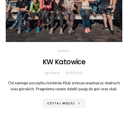
Konieczne
Te pliki cookie
nie są
opcjonalne. Są
BANER
one potrzebne
KW Katowice
do
funkcjonowania
strony
By
ADMIN
25/01/2025
internetowej.
Od samego początku istnienia Klub zrzesza wspinaczy skalnych
oraz górskich. Pragniemy razem dzielić pasję do gór oraz skał.
Statystyka
Abyśmy mogli
CZYTAJ WIĘCEJ
poprawić
funkcjonalność
i strukturę
strony