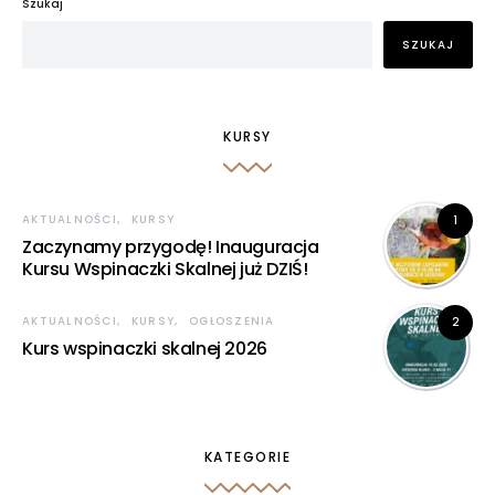
Szukaj
internetowej,
na podstawie
SZUKAJ
tego, jak
strona jest
używana.
KURSY
Doświadczenie
Aby nasza
strona
AKTUALNOŚCI
KURSY
1
internetowa
Zaczynamy przygodę! Inauguracja
działała jak
Kursu Wspinaczki Skalnej już DZIŚ!
najlepiej podczas
twojego
przejścia na nią.
AKTUALNOŚCI
KURSY
OGŁOSZENIA
2
Jeśli odrzucisz te
Kurs wspinaczki skalnej 2026
pliki cookie,
niektóre funkcje
znikną ze strony
internetowej.
KATEGORIE
Marketing