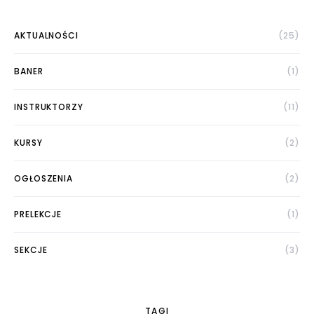
Udostępniając swoje
zainteresowania i
AKTUALNOŚCI
(25)
zachowania
podczas
odwiedzania naszej
BANER
(1)
strony, zwiększasz
szansę na
zobaczenie
INSTRUKTORZY
(11)
spersonalizowanych
treści i ofert.
KURSY
(2)
OGŁOSZENIA
(2)
PRELEKCJE
(1)
SEKCJE
(3)
TAGI