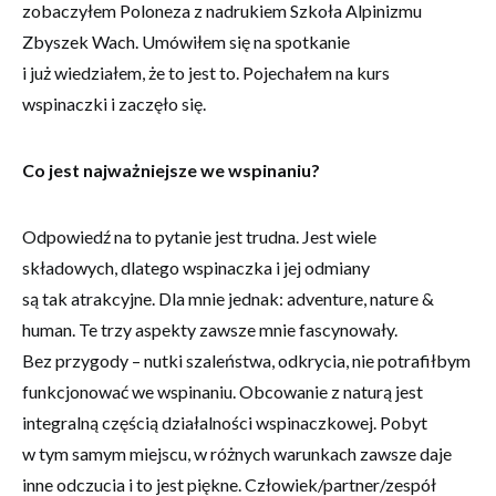
internetowej,
zobaczyłem Poloneza z nadrukiem Szkoła Alpinizmu
na podstawie
Zbyszek Wach. Umówiłem się na spotkanie
tego, jak
strona jest
i już wiedziałem, że to jest to. Pojechałem na kurs
używana.
wspinaczki i zaczęło się.
Doświadczenie
Co jest najważniejsze we wspinaniu?
Aby nasza
strona
internetowa
Odpowiedź na to pytanie jest trudna. Jest wiele
działała jak
składowych, dlatego wspinaczka i jej odmiany
najlepiej podczas
twojego
są tak atrakcyjne. Dla mnie jednak: adventure, nature &
przejścia na nią.
human. Te trzy aspekty zawsze mnie fascynowały.
Jeśli odrzucisz te
pliki cookie,
Bez przygody – nutki szaleństwa, odkrycia, nie potrafiłbym
niektóre funkcje
funkcjonować we wspinaniu. Obcowanie z naturą jest
znikną ze strony
internetowej.
integralną częścią działalności wspinaczkowej. Pobyt
w tym samym miejscu, w różnych warunkach zawsze daje
inne odczucia i to jest piękne. Człowiek/partner/zespół
Marketing