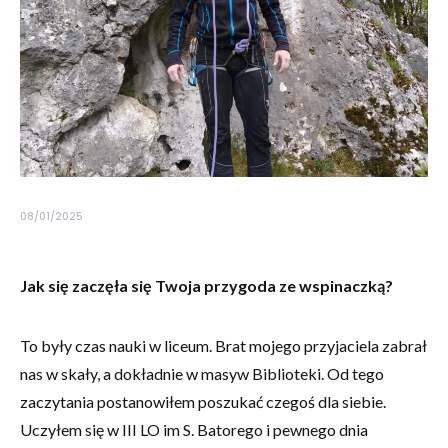
Konieczne
Te pliki cookie
nie są
opcjonalne. Są
one potrzebne
do
08/01/2025
funkcjonowania
strony
internetowej.
Jak się zaczęła się Twoja przygoda ze wspinaczką?
Statystyka
To były czas nauki w liceum. Brat mojego przyjaciela zabrał
Abyśmy mogli
nas w skały, a dokładnie w masyw Biblioteki. Od tego
poprawić
funkcjonalność
zaczytania postanowiłem poszukać czegoś dla siebie.
i strukturę
Uczyłem się w III LO im S. Batorego i pewnego dnia
strony