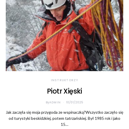
INSTRUKTORZY
Piotr Xięski
By
ADMIN
10/01/2025
Jak zaczęła się moja przygoda ze wspinaczką?Wszystko zaczęło się
od turystyki beskidzkiej, potem tatrzańskiej. Był 1985 rok i jako
15…