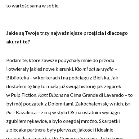
to wartość sama w sobie.
Udostępniając swoje
zainteresowania i
zachowania
podczas
odwiedzania naszej
Jakie są Twoje trzy najważniejsze przejścia i dlaczego
strony, zwiększasz
szansę na
akurat te?
zobaczenie
spersonalizowanych
treści i ofert.
Podam te, które zawsze popychały mnie do przodu
i otwierały jakieś nowe kierunki.
Kto mi dał skrzydła
–
Biblioteka – w korkerach i na podciągu z Bielska. Jak
dostałem tę linę to miała już swoją historię jak zegarek
w Pulp Fiction.
Kant Dibona
na Cima Grande di Lavaredo – to
był mój początek z Dolomitami. Zakochałem się w nich.
Ła-
Pa
– Kazalnica – zimą w stylu OS, na ostatnim wyciągu
zgubiłem rękawice, a było onegdaj mroźno. Skarpetki
z plecaka partnera były pierwszej jakości i idealnie
pasowały na moją Ła-Pę.
Creme de la creme
– to hakowe