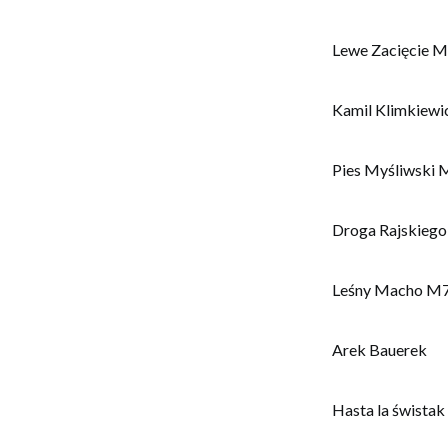
Lewe Zacięcie M
Kamil Klimkiewi
Pies Myśliwski 
Droga Rajskieg
Leśny Macho M
Arek Bauerek
Hasta la śwista