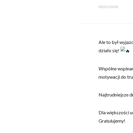
09/02/2026
Ale to był wyjaz
działo się!
​Wspólne wspinan
motywacji do tru
​Najtrudniejsze 
Dla większości 
Gratulujemy!