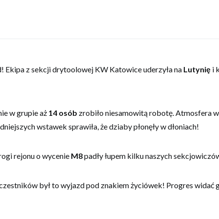
internetowej,
na podstawie
tego, jak
strona jest
używana.
d! Ekipa z sekcji drytoolowej KW Katowice uderzyła na
Lutynię
i 
Doświadczenie
Aby nasza
strona
internetowa
działała jak
ie w grupie aż
14 osób
zrobiło niesamowitą robotę. Atmosfera 
najlepiej podczas
dniejszych wstawek sprawiła, że dziaby płonęły w dłoniach!
twojego
przejścia na nią.
Jeśli odrzucisz te
drogi rejonu o wycenie
M8
padły łupem kilku naszych sekcjowiczó
pliki cookie,
niektóre funkcje
znikną ze strony
internetowej.
uczestników był to wyjazd pod znakiem życiówek! Progres widać 
Marketing