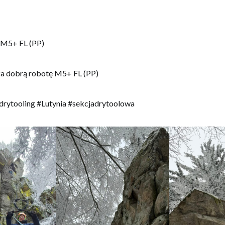
k M5+ FL (PP)
a dobrą robotę M5+ FL (PP)
ytooling #Lutynia #sekcjadrytoolowa