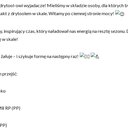
Udostępniając swoje
 drytool-owi wyjadacze! Mieliśmy w składzie osoby, dla których by
zainteresowania i
akt z drytoolem w skale. Witamy po ciemnej stronie mocy!
zachowania
podczas
odwiedzania naszej
y, inspirujący czas, który naładował nas energią na resztę sezonu
strony, zwiększasz
szansę na
 w skale!
zobaczenie
spersonalizowanych
treści i ofert.
ch żałuje – i szykuje formę na następny raz!
 przejść:
pko
M8 RP (PP)
(PP)