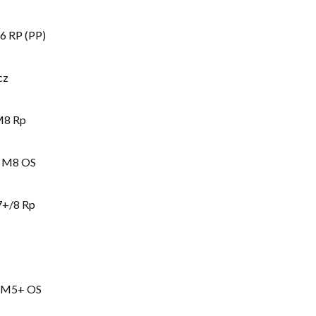
6 RP (PP)
cz
M8 Rp
o M8 OS
7+/8 Rp
k M5+ OS