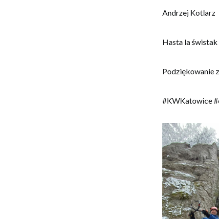
Andrzej Kotlarz
Hasta la śwista
Podziękowanie z
#KWKatowice #dr