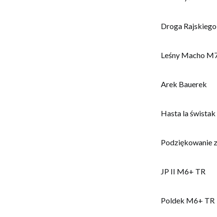
Droga Rajskieg
Leśny Macho M
Arek Bauerek
Hasta la śwista
Podziękowanie 
JP II M6+ TR
Poldek M6+ TR