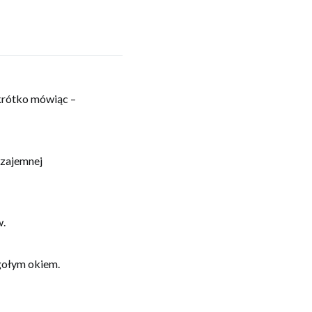
krótko mówiąc –
wzajemnej
w.
gołym okiem.