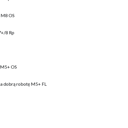
o M8 OS
7+/8 Rp
k M5+ OS
za dobrą robotę M5+ FL