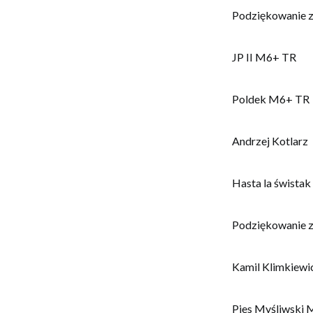
Podziękowanie 
JP II M6+ TR
Poldek M6+ TR
Andrzej Kotlarz
Hasta la śwista
Podziękowanie z
Kamil Klimkiewi
Pies Myśliwski 