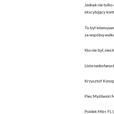
Jednak nie tylko
ekscytujący kont
​To był intensywn
za wspólną walkę
​Kto nie był, nie
Lista nadesłanych
Krzysztof Kono
Pies Myśliwski 
Poldek M6+ FL 