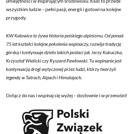
umiejętności w inspirującym środowisku. Klub to przede
internetowej,
na podstawie
wszystkim ludzie – pełni pasji, energii i gotowi na kolejne
tego, jak
przygody.
strona jest
używana.
KW Katowice to żywa historia polskiego alpinizmu. Od ponad
75 lat kształci kolejne pokolenia wspinaczy, rozwija tradycję
Doświadczenie
Aby nasza
górską i kontynuuje dzieło takich postaci jak Jerzy Kukuczka,
strona
Krzysztof Wielicki czy Ryszard Pawłowski. Tu wspinanie jest
internetowa
działała jak
kontynuacją drogi wytyczonej przez ludzi, którzy tworzyli
najlepiej podczas
legendy w Tatrach, Alpach i Himalajach.
twojego
przejścia na nią.
Jeśli odrzucisz te
Dołącz do nas i wspinaj się wyżej – dosłownie i w przenośni!
pliki cookie,
niektóre funkcje
znikną ze strony
internetowej.
Marketing