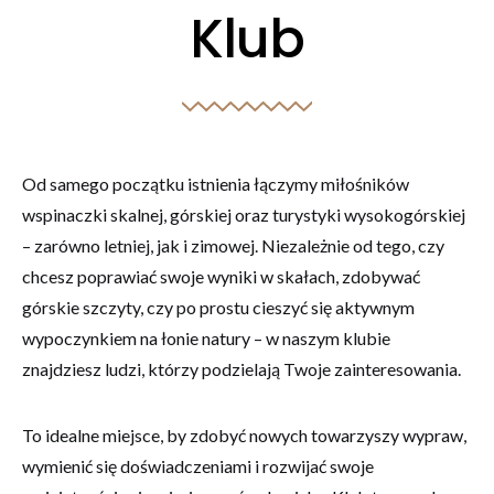
Klub
Konieczne
Te pliki cookie
nie są
Od samego początku istnienia łączymy miłośników
opcjonalne. Są
wspinaczki skalnej, górskiej oraz turystyki wysokogórskiej
one potrzebne
do
– zarówno letniej, jak i zimowej. Niezależnie od tego, czy
funkcjonowania
chcesz poprawiać swoje wyniki w skałach, zdobywać
strony
internetowej.
górskie szczyty, czy po prostu cieszyć się aktywnym
wypoczynkiem na łonie natury – w naszym klubie
znajdziesz ludzi, którzy podzielają Twoje zainteresowania.
Statystyka
Abyśmy mogli
poprawić
To idealne miejsce, by zdobyć nowych towarzyszy wypraw,
funkcjonalność
i strukturę
wymienić się doświadczeniami i rozwijać swoje
strony